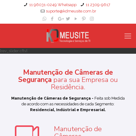
11 96031-0249 Whatsapp
11 2309-9617
suporte@kdmeusite.com.br
[rev_slider cftv]
Manutenção de Câmeras de
Segurança
para sua Empresa ou
Residência.
Manutenção de Câmeras de Segurança -
Feita sob Medida
de acordo com as necessidades de cada Segmento:
Residencial, Indústrial e Empresarial.
Manutenção de